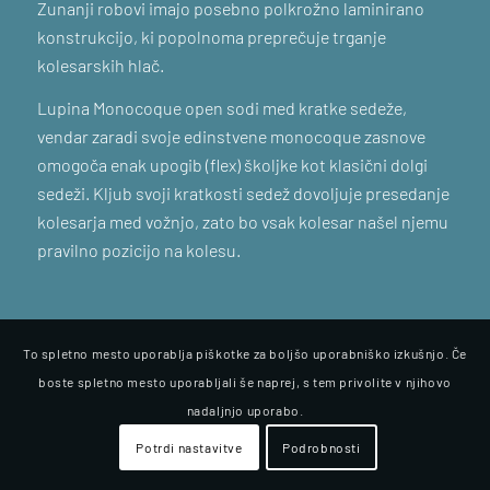
Zunanji robovi imajo posebno polkrožno laminirano
konstrukcijo, ki popolnoma preprečuje trganje
kolesarskih hlač.
Lupina Monocoque open sodi med kratke sedeže,
vendar zaradi svoje edinstvene monocoque zasnove
omogoča enak upogib (flex) školjke kot klasični dolgi
sedeži. Kljub svoji kratkosti sedež dovoljuje presedanje
kolesarja med vožnjo, zato bo vsak kolesar našel njemu
pravilno pozicijo na kolesu.
To spletno mesto uporablja piškotke za boljšo uporabniško izkušnjo. Če
boste spletno mesto uporabljali še naprej, s tem privolite v njihovo
nadaljnjo uporabo.
Potrdi nastavitve
Podrobnosti