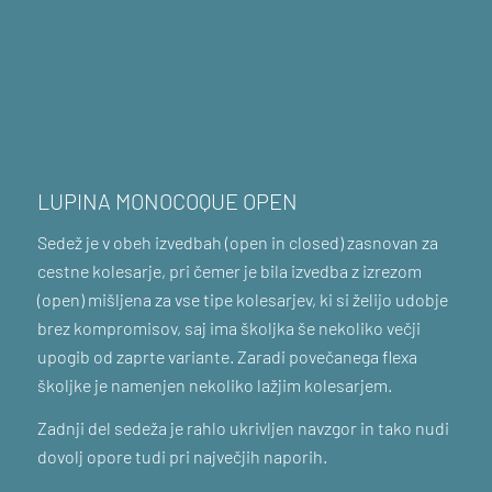
LUPINA MONOCOQUE OPEN
Sedež je v obeh izvedbah (open in closed) zasnovan za
cestne kolesarje, pri čemer je bila izvedba z izrezom
(open) mišljena za vse tipe kolesarjev, ki si želijo udobje
brez kompromisov, saj ima školjka še nekoliko večji
upogib od zaprte variante. Zaradi povečanega flexa
školjke je namenjen nekoliko lažjim kolesarjem.
Zadnji del sedeža je rahlo ukrivljen navzgor in tako nudi
dovolj opore tudi pri največjih naporih.