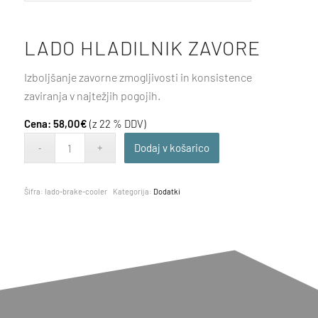
LADO HLADILNIK ZAVORE
Izboljšanje zavorne zmogljivosti in konsistence
zaviranja v najtežjih pogojih.
Cena:
58,00
€
(z 22 % DDV)
Dodaj v košarico
Šifra:
lado-brake-cooler
Kategorija:
Dodatki