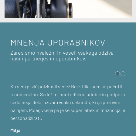
MNENJA UPORABNIKOV
Zares smo hvaležni in veseli vsakega odziva
naših partnerjev in uporabnikov.
Ko sem prvič poizkusil sedež Berk Dila, sem se počutil
fenomenalno. Sedež mi nudi odlično udobje in podporo
sedalnega dela, uživam vsako sekundo, ki ga preživim
na njem. Poleg vsega pa je še super lahek in možno ga je
personalizirati.
Mitja