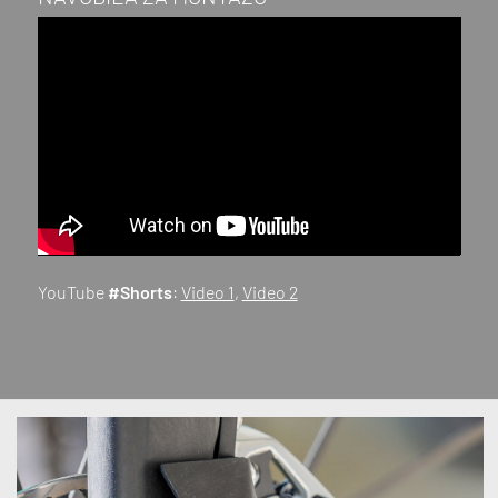
YouTube
#Shorts
:
Video 1
,
Video 2