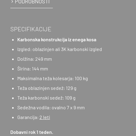
PODROBNOSTI
SPECIFIKACIJE
Karbonska konstrukcija iz enega kosa
Izgled: oblazinjen ali 3K karbonski izgled
Dolžina: 249 mm
Širina: 144 mm
Maksimalna teža kolesarja: 100 kg
Teža oblazinjen sedež: 129 g
Teža karbonski sedež: 109 g
Sedežna vodila: ovalno 7 x 9 mm
Garancija:
2 leti
Dobavni rok 1 teden.