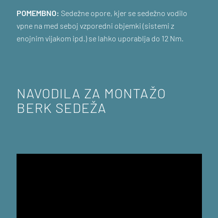
POMEMBNO:
Sedežne opore, kjer se sedežno vodilo
vpne na med seboj vzporedni objemki (sistemi z
enojnim vijakom ipd.) se lahko uporablja do 12 Nm.
NAVODILA ZA MONTAŽO
BERK SEDEŽA