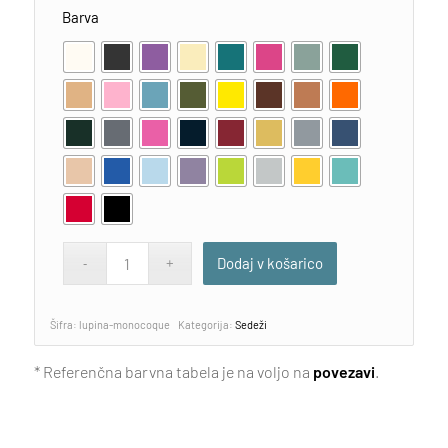
Barva
Dodaj v košarico
Šifra:
lupina-monocoque
Kategorija:
Sedeži
* Referenčna barvna tabela je na voljo na
povezavi
.