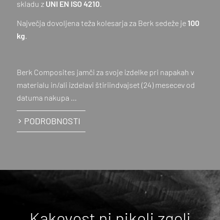
skladu z
UNI EN ISO 4210
.
Največja dovoljena teža kolesarja za Berk sedeže je
100
kg
.
Berk Composites jamči za svoje izdelke pri napakah v
materialu in/ali izdelavi štiriindvajset (24) mesecev od
datuma nakupa …
PODROBNOSTI
Kakovost ni nikoli zgolj