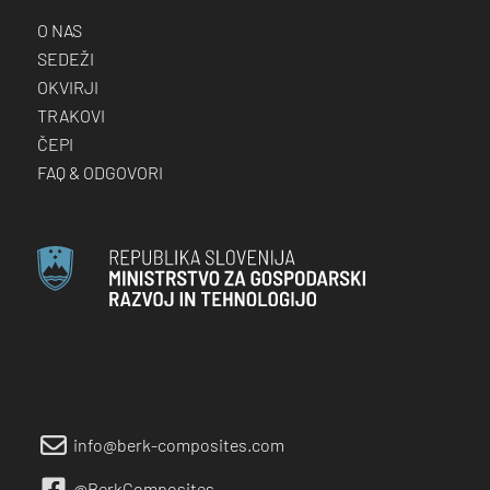
OKVIRJI
TRAKOVI
ČEPI
FAQ & ODGOVORI
info@berk-composites.com
@BerkComposites
@BerkComposites
Rudnik pri Radomljah 3, 1235 Radomlje