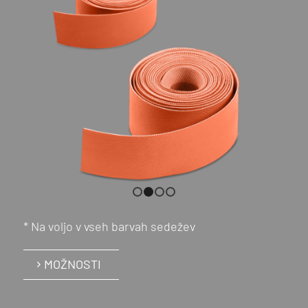
1
2
3
4
* Na voljo v vseh barvah sedežev
MOŽNOSTI