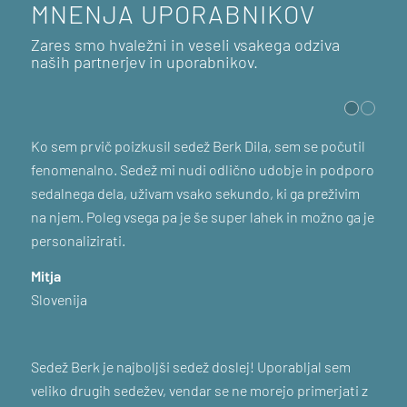
MNENJA UPORABNIKOV
Zares smo hvaležni in veseli vsakega odziva
naših partnerjev in uporabnikov.
e počutil
Za sivo oblazinjen sedež Berk Lupina sem se odloč
in podporo
ker na trgu ni drugega proizvajalca, ki bi ga proizva
preživim
tej kvaliteti s tako široko paleto barv. Poleg majh
ožno ga je
in estetskega videza ima ta sedež tudi dobro
anatomsko obliko.
Mincér
Madžarska
al sem
Lahek in udoben, moje iskanje popolnega sedla se
merjati z
leta 2018 končalo s sedežem Berk Lupina.