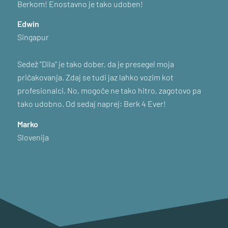
Tobias
Japonska
Popoln sedež zame. Največja težava je, da ne mor
uporabljati ničesar drugega kot Berkovega.
Petra
otovo pa
Slovenija
STOPITE V STIK Z NAMI