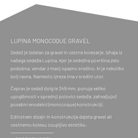
LUPINA MONOCOQUE GRAVEL
Sedež je izdelan za gravel in cestne kolesarje. Izhaja iz
našega sedeža Lupina, kjer je sedežna površina zelo
podobna, vendar z manj opazno sredino, ki je nekoliko
bolj ravna. Namesto izreza ima v sredini utor.
Čeprav je sedež dolg le 249 mm, ponuja veliko
upogibnosti v sprednji polovici sedeža, zahvaljujoč
posebni enodelni (monocoque) konstrukciji.
Edinstven dizajn in konstrukcija dajeta gravel ali
cestnemu kolesu osupljivo estetiko.