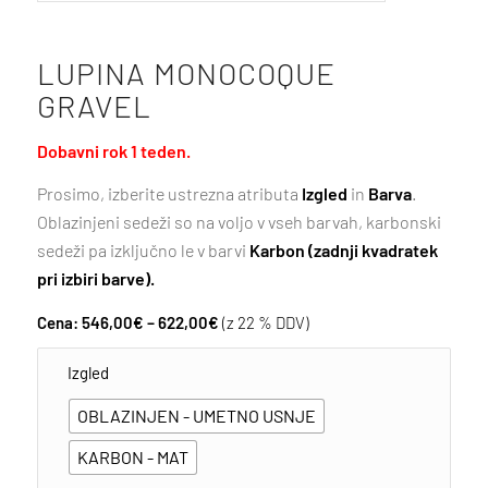
LUPINA MONOCOQUE
GRAVEL
Dobavni rok 1 teden.
Prosimo, izberite ustrezna atributa
Izgled
in
Barva
.
Oblazinjeni sedeži so na voljo v vseh barvah, karbonski
sedeži pa izključno le v barvi
Karbon (zadnji kvadratek
pri izbiri barve).
Cenovni
Cena:
546,00
€
–
622,00
€
(z 22 % DDV)
razpon:
Izgled
od
546,00€
OBLAZINJEN - UMETNO USNJE
do
622,00€
KARBON - MAT