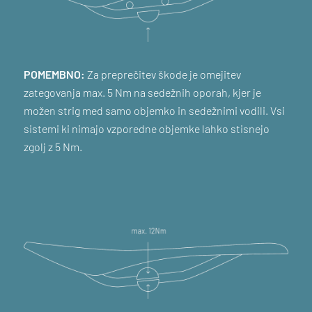
POMEMBNO:
Za preprečitev škode je omejitev
zategovanja max. 5 Nm na sedežnih oporah, kjer je
možen strig med samo objemko in sedežnimi vodili. Vsi
sistemi ki nimajo vzporedne objemke lahko stisnejo
zgolj z 5 Nm.