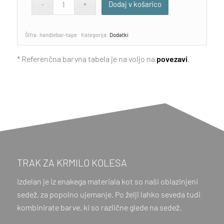
Dodaj v košarico
Šifra:
handlebar-tape
Kategorija:
Dodatki
* Referenčna barvna tabela je na voljo na
povezavi
.
TRAK ZA KRMILO KOLESA
Izdelan je iz enakega materiala kot so naši oblazinjeni
sedež, za popolno ujemanje. Po želji lahko seveda tudi
kombinirate barve, ki so različne glede na sedež.