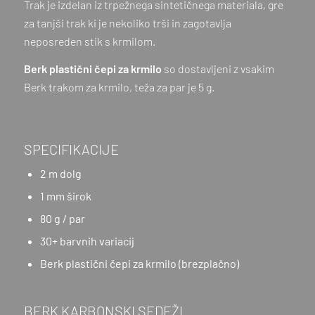
Trak je izdelan iz trpežnega sintetičnega materiala, gre
za tanjši trak ki je nekoliko trši in zagotavlja
neposreden stik s krmilom.
Berk plastični čepi za krmilo
so dostavljeni z vsakim
Berk trakom za krmilo, teža za par je 5 g.
SPECIFIKACIJE
2 m dolg
1 mm širok
80 g / par
30+ barvnih variacij
Berk plastični čepi za krmilo (brezplačno)
BERK KARBONSKI SEDEŽI