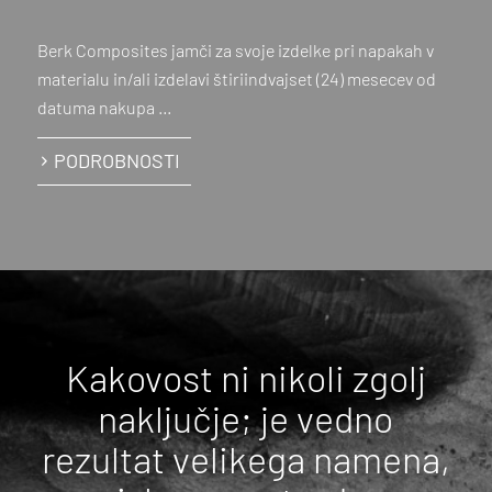
Berk Composites jamči za svoje izdelke pri napakah v
materialu in/ali izdelavi štiriindvajset (24) mesecev od
datuma nakupa …
PODROBNOSTI
Kakovost ni nikoli zgolj
naključje; je vedno
rezultat velikega namena,