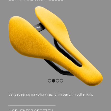
1
2
3
4
Vsi sedeži so na voljo v različnih barvnih odtenkih.
SELEKTOR SEDEŽEV